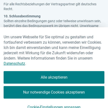
Für alle Rechtsbeziehungen der Vertragspartner gilt deutsches
Recht.
10. Schlussbestimmung
Sollten einzelne Bedingungen ganz oder teilweise unwirksam sein,
berührt dies das Bedingungswerk im übrigen nicht. Unwirksame
Bestimmungen oder Teile davon werden ersetzt und Lücken wieder
ausgefüllt durch die entsprechenden gesetzlichen Bestimmungen.
Um unsere Webseite für Sie optimal zu gestalten und
fortlaufend verbessern zu können, verwenden wir Cookies.
Hier gelangen Sie zurück zur Übersicht
Ich bin damit einverstanden und kann meine Einwilligung
jederzeit mit Wirkung für die Zukunft widerrufen oder
ändern. Weitere Informationen finden Sie in unserem
Datenschutz
.
Home
Alle akzeptieren
Terms & Conditions
Contact
Nur notwendige Cookies akzeptieren
Legal Disclosure
Data Privacy Statement
Cookie-Einstellungen anpassen